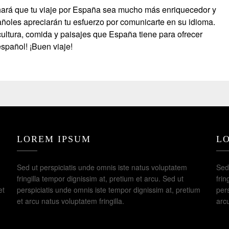
hará que tu viaje por España sea mucho más enriquecedor y
pañoles apreciarán tu esfuerzo por comunicarte en su idioma.
 cultura, comida y paisajes que España tiene para ofrecer
spañol! ¡Buen viaje!
LOREM IPSUM
L
Sed ut perspiciatis unde omnis iste natus voluptatem
Sed
fringilla tempor dignissim at, pretium et arcu. Sed ut
frin
et
perspiciatis unde omnis iste tempor dignissim at, pretium
pers
et arcu natus voluptatem fringilla.
arcu