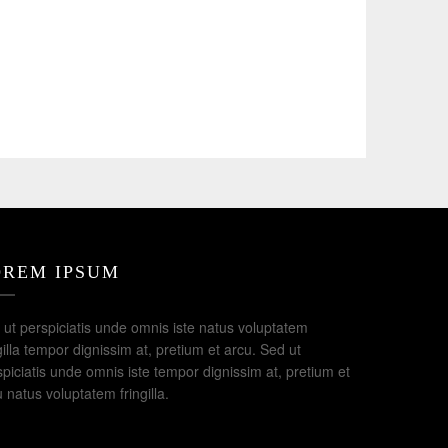
OREM IPSUM
 ut perspiciatis unde omnis iste natus voluptatem
gilla tempor dignissim at, pretium et arcu. Sed ut
piciatis unde omnis iste tempor dignissim at, pretium et
 natus voluptatem fringilla.