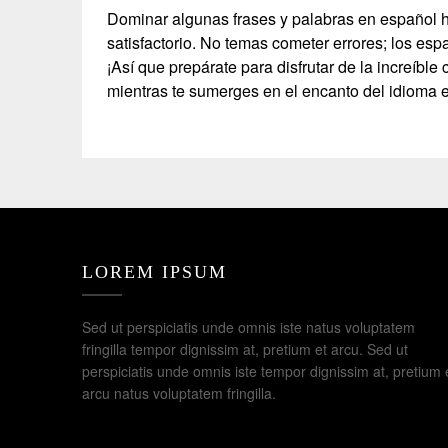
Dominar algunas frases y palabras en español 
satisfactorio. No temas cometer errores; los es
¡Así que prepárate para disfrutar de la increíble
mientras te sumerges en el encanto del idioma e
LOREM IPSUM
Sed ut perspiciatis unde omnis iste natus voluptatem
fringilla tempor dignissim at, pretium et arcu. Sed ut
perspiciatis unde omnis iste tempor dignissim at, pretium 
arcu natus voluptatem fringilla.