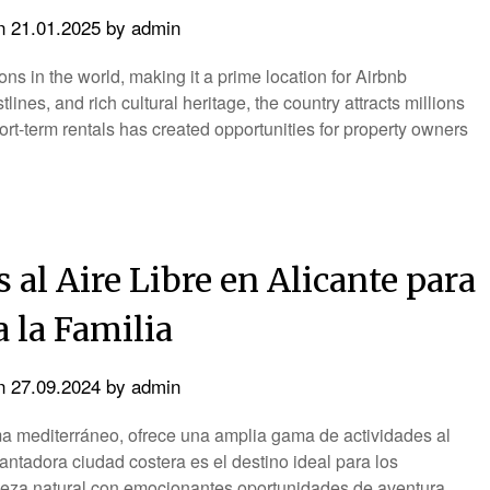
on
21.01.2025
by
admin
ons in the world, making it a prime location for Airbnb
tlines, and rich cultural heritage, the country attracts millions
hort-term rentals has created opportunities for property owners
 al Aire Libre en Alicante para
 la Familia
on
27.09.2024
by
admin
ma mediterráneo, ofrece una amplia gama de actividades al
ncantadora ciudad costera es el destino ideal para los
elleza natural con emocionantes oportunidades de aventura.