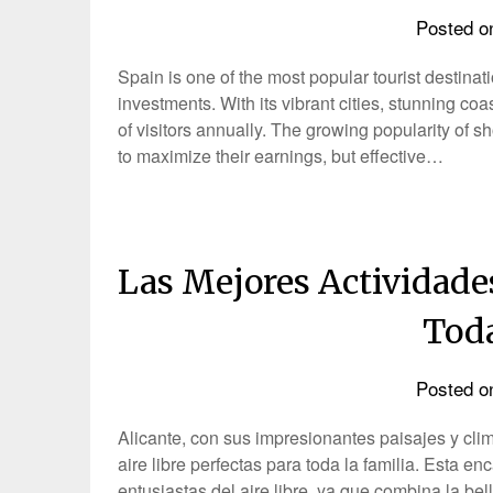
Posted 
Spain is one of the most popular tourist destinati
investments. With its vibrant cities, stunning coas
of visitors annually. The growing popularity of s
to maximize their earnings, but effective…
Las Mejores Actividades
Toda
Posted 
Alicante, con sus impresionantes paisajes y cli
aire libre perfectas para toda la familia. Esta e
entusiastas del aire libre, ya que combina la b