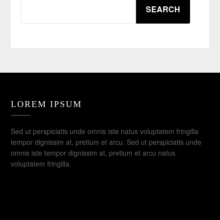
SEARCH
SEARCH
LOREM IPSUM
Sed ut perspiciatis unde omnis iste natus voluptatem fringilla
tempor dignissim at, pretium et arcu. Sed ut perspiciatis unde
omnis iste tempor dignissim at, pretium et arcu natus
voluptatem fringilla.