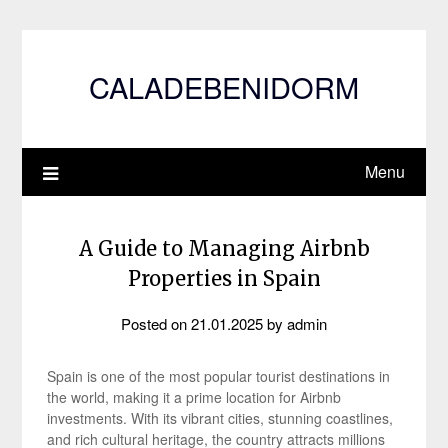
Skip
to
content
CALADEBENIDORM
Menu
A Guide to Managing Airbnb
Properties in Spain
Posted on
21.01.2025
by
admin
Spain is one of the most popular tourist destinations in
the world, making it a prime location for Airbnb
investments. With its vibrant cities, stunning coastlines,
and rich cultural heritage, the country attracts millions