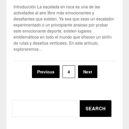
Introducción La escalada en roca es una de las
actividades al aire libre más emocionantes y
desafiantes que existen. Ya sea que seas un escalador
experimentado o un principiante ansioso por probar
este emocionante deporte, existen lugares
emblemáticos en todo el mundo que ofrecen un sinfín
de rutas y desafíos verticales. En este artículo,
exploraremos…
Posts
Previous
4
Next
pagination
SEARCH
SEARCH