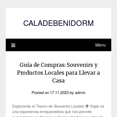
Skip
to
content
CALADEBENIDORM
Menu
Guía de Compras: Souvenirs y
Productos Locales para Llevar a
Casa
Posted on
17.11.2023
by
admin
Explorando el Tesoro de Souvenirs Locales 🌍 Viajar es
una experiencia enriquecedora que nos permite