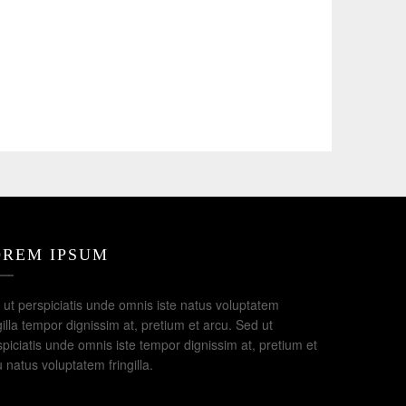
OREM IPSUM
 ut perspiciatis unde omnis iste natus voluptatem
gilla tempor dignissim at, pretium et arcu. Sed ut
piciatis unde omnis iste tempor dignissim at, pretium et
 natus voluptatem fringilla.