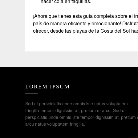
hacer cola en taquillas.
¡Ahora que tienes esta guía completa sobre el t
país de manera eficiente y emocionante! Disfrut
ofrecer, desde las playas de la Costa del Sol has
LOREM IPSUM
Sed ut perspiciatis unde omnis iste natus voluptatem
fringilla tempor dignissim at, pretium et arcu. Sed ut
perspiciatis unde omnis iste tempor dignissim at, pretium 
arcu natus voluptatem fringilla.