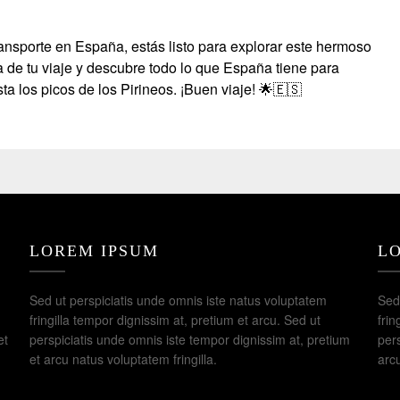
ransporte en España, estás listo para explorar este hermoso
a de tu viaje y descubre todo lo que España tiene para
ta los picos de los Pirineos. ¡Buen viaje! 🌟🇪🇸
LOREM IPSUM
L
Sed ut perspiciatis unde omnis iste natus voluptatem
Sed
fringilla tempor dignissim at, pretium et arcu. Sed ut
frin
et
perspiciatis unde omnis iste tempor dignissim at, pretium
pers
et arcu natus voluptatem fringilla.
arcu