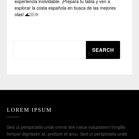
experiencia inolvidable. ¡Prepara tu tabla y ven a
explorar la costa española en busca de las mejores
olas! 🌊🏄‍♂️🌞
SEARCH
SEARCH
LOREM IPSUM
Sed ut perspiciatis unde omnis iste natus voluptatem fringilla
tempor dignissim at, pretium et arcu. Sed ut perspiciatis unde