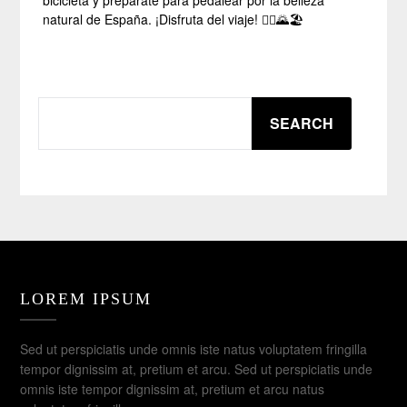
bicicleta y prepárate para pedalear por la belleza
natural de España. ¡Disfruta del viaje! 🚴‍♂️🌄🏖️
SEARCH
SEARCH
LOREM IPSUM
Sed ut perspiciatis unde omnis iste natus voluptatem fringilla
tempor dignissim at, pretium et arcu. Sed ut perspiciatis unde
omnis iste tempor dignissim at, pretium et arcu natus